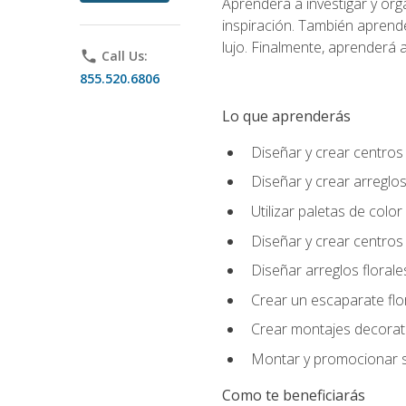
Aprenderá a investigar y org
inspiración. También aprende
lujo. Finalmente, aprenderá a
phone
Call Us:
855.520.6806
Lo que aprenderás
Diseñar y crear centros
Diseñar y crear arreglos
Utilizar paletas de color
Diseñar y crear centros
Diseñar arreglos florale
Crear un escaparate flo
Crear montajes decorati
Montar y promocionar se
Como te beneficiarás