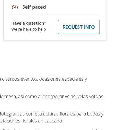
speed
Self paced
Have a question?
REQUEST INFO
We're here to help
a distintos eventos, ocasiones especiales y
e mesa, así como a incorporar velas, velas votivas
otográficas con estructuras florales para bodas y
alaciones florales en cascada.