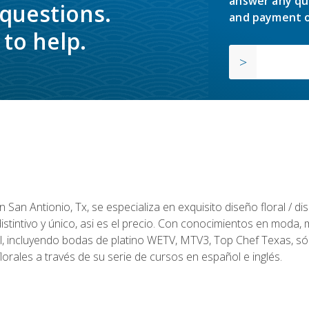
answer any qu
 questions.
and payment o
to help.
en San Antionio, Tx, se especializa en exquisito diseño floral / 
tintivo y único, asi es el precio. Con conocimientos en moda, m
l, incluyendo bodas de platino WETV, MTV3, Top Chef Texas, sól
rales a través de su serie de cursos en español e inglés.