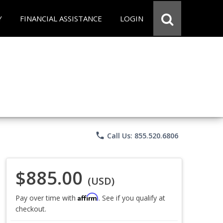
Y
FINANCIAL ASSISTANCE
LOGIN
phone
Call Us: 855.520.6806
$885.00
(USD)
Affirm
Pay over time with
. See if you qualify at
checkout.