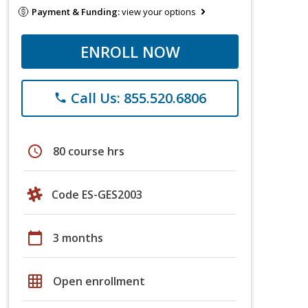
Payment & Funding:
view your options
ENROLL NOW
Call Us: 855.520.6806
phone
schedule
80 course hrs
Code ES-GES2003
calendar_today
3 months
grid_on
Open enrollment