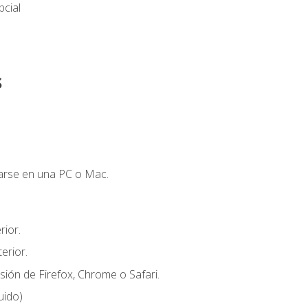
cial
s
zarse en una PC o Mac.
ior.
erior.
sión de Firefox, Chrome o Safari.
uido)