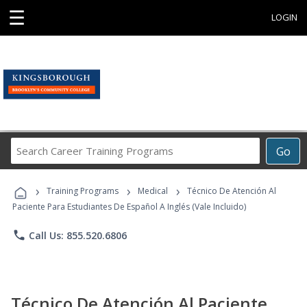
☰
LOGIN
Search
Go
Career
Training
›
›
›
Programs
Training Programs
Medical
Técnico De Atención Al
Paciente Para Estudiantes De Español A Inglés (Vale Incluido)
phone
Call Us: 855.520.6806
Técnico De Atención Al Paciente