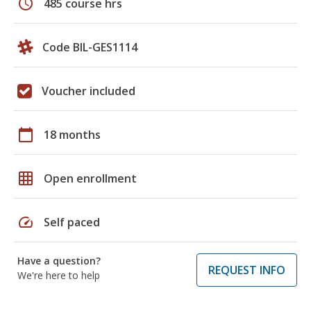
schedule
485 course hrs
Code BIL-GES1114
Voucher included
calendar_today
18 months
grid_on
Open enrollment
speed
Self paced
Have a question?
REQUEST INFO
We're here to help