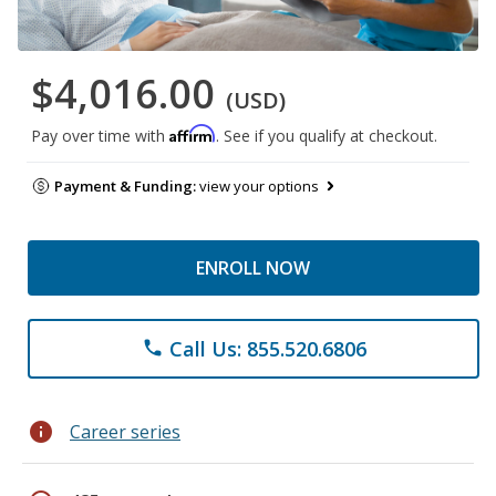
$4,016.00
(USD)
Affirm
Pay over time with
. See if you qualify at checkout.
Payment & Funding:
view your options
ENROLL NOW
Call Us: 855.520.6806
phone
info
Career series