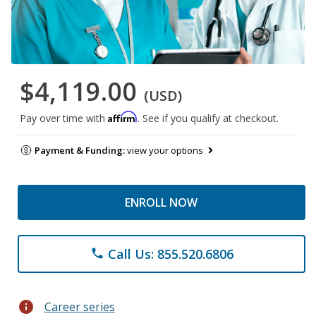
$4,119.00
(USD)
Affirm
Pay over time with
. See if you qualify at checkout.
Payment & Funding:
view your options
ENROLL NOW
Call Us: 855.520.6806
phone
info
Career series