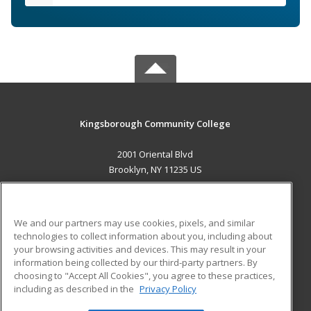
Kingsborough Community College
2001 Oriental Blvd
Brooklyn, NY 11235 US
MAIN CONTENT
Career Training
We and our partners may use cookies, pixels, and similar
technologies to collect information about you, including about
ADDITIONAL RESOURCES
your browsing activities and devices. This may result in your
information being collected by our third-party partners. By
Military
Student Blog
choosing to "Accept All Cookies", you agree to these practices,
Financial Assistance
including as described in the
Privacy Policy
Help