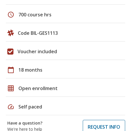
schedule
700 course hrs
Code BIL-GES1113
Voucher included
calendar_today
18 months
grid_on
Open enrollment
speed
Self paced
Have a question?
REQUEST INFO
We're here to help