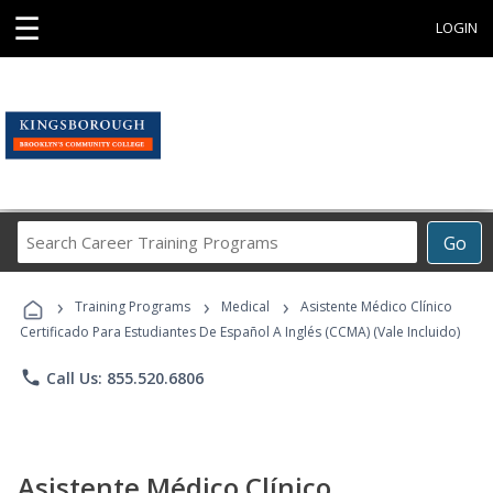
☰
LOGIN
Search
Go
Career
Training
›
›
›
Programs
Training Programs
Medical
Asistente Médico Clínico
Certificado Para Estudiantes De Español A Inglés (CCMA) (Vale Incluido)
phone
Call Us: 855.520.6806
Asistente Médico Clínico