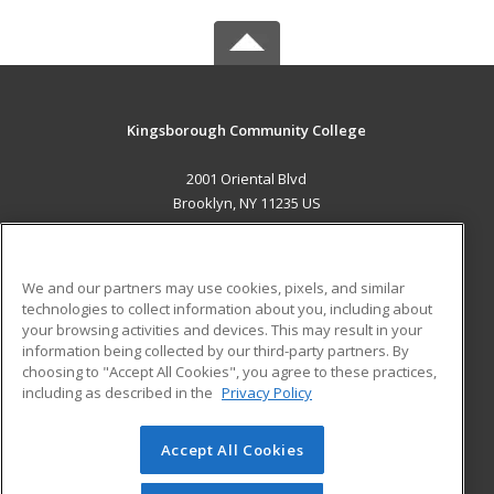
Kingsborough Community College
2001 Oriental Blvd
Brooklyn, NY 11235 US
MAIN CONTENT
Career Training
We and our partners may use cookies, pixels, and similar
technologies to collect information about you, including about
ADDITIONAL RESOURCES
your browsing activities and devices. This may result in your
information being collected by our third-party partners. By
Military
Student Blog
choosing to "Accept All Cookies", you agree to these practices,
Financial Assistance
including as described in the
Privacy Policy
Help
Accept All Cookies
© 2026 ed2go, a division of Cengage Learning. All rights
reserved. The material on this site cannot be reproduced or