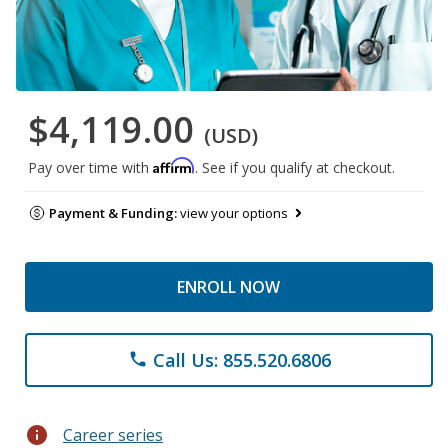
$4,119.00
(USD)
Affirm
Pay over time with
. See if you qualify at checkout.
Payment & Funding:
view your options
ENROLL NOW
Call Us: 855.520.6806
phone
info
Career series