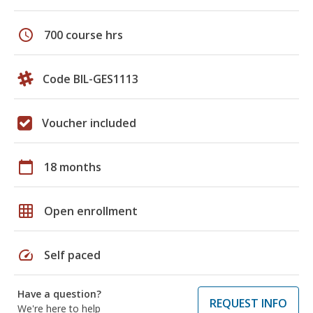
schedule
700 course hrs
Code BIL-GES1113
Voucher included
calendar_today
18 months
grid_on
Open enrollment
speed
Self paced
Have a question?
REQUEST INFO
We're here to help