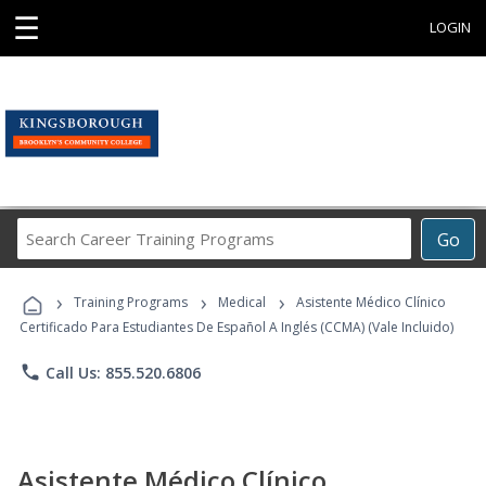
☰
LOGIN
Search
Go
Career
Training
›
›
›
Programs
Training Programs
Medical
Asistente Médico Clínico
Certificado Para Estudiantes De Español A Inglés (CCMA) (Vale Incluido)
phone
Call Us: 855.520.6806
Asistente Médico Clínico